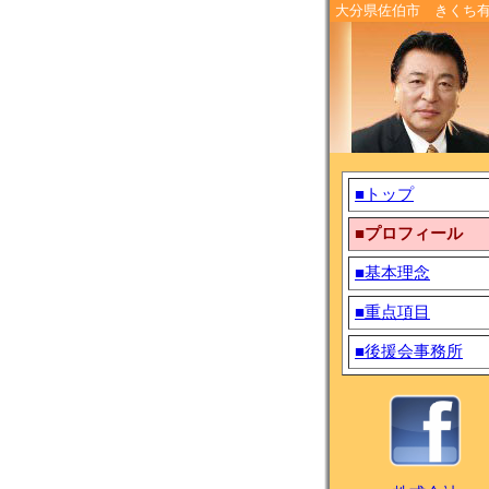
大分県佐伯市 きくち
■トップ
■プロフィール
■基本理念
■重点項目
■後援会事務所