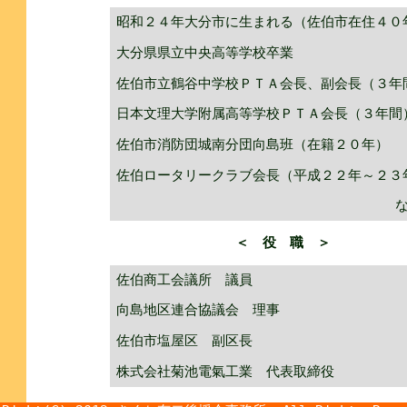
昭和２４年大分市に生まれる（佐伯市在住４０
大分県県立中央高等学校卒業
佐伯市立鶴谷中学校ＰＴＡ会長、副会長（３年
日本文理大学附属高等学校ＰＴＡ会長（３年間
佐伯市消防団城南分団向島班（在籍２０年）
佐伯ロータリークラブ会長（平成２２年～２３
＜ 役 職 ＞
佐伯商工会議所 議員
向島地区連合協議会 理事
佐伯市塩屋区 副区長
株式会社菊池電氣工業 代表取締役