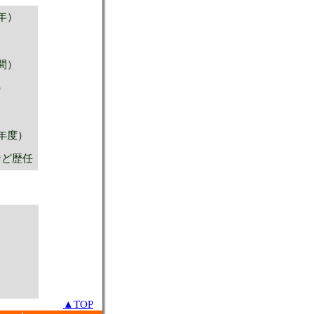
年）
間）
）
年度）
など歴任
▲TOP