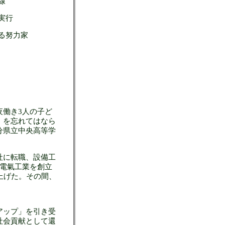
線
実行
る努力家
働き3人の子ど
」を忘れてはなら
分県立中央高等学
社に転職、設備工
電氣工業を創立
上げた。その間、
アップ」を引き受
社会貢献として還