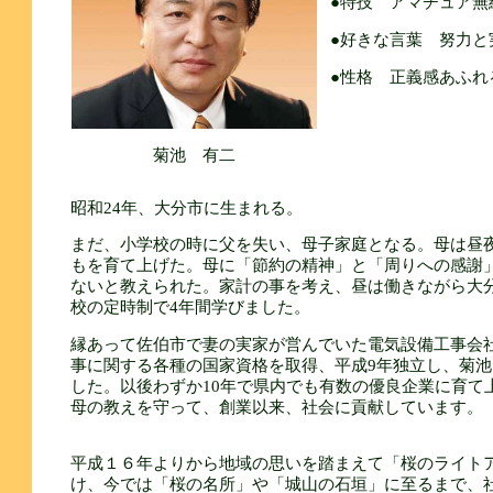
●特技 アマチュア無
●好きな言葉 努力と
●性格 正義感あふれ
菊池 有二
昭和24年、大分市に生まれる。
まだ、小学校の時に父を失い、母子家庭となる。母は昼夜
もを育て上げた。母に「節約の精神」と「周りへの感謝
ないと教えられた。家計の事を考え、昼は働きながら大
校の定時制で4年間学びました。
縁あって佐伯市で妻の実家が営んでいた電気設備工事会
事に関する各種の国家資格を取得、平成9年独立し、菊池
した。以後わずか10年で県内でも有数の優良企業に育て
母の教えを守って、創業以来、社会に貢献しています。
平成１６年よりから地域の思いを踏まえて「桜のライト
け、今では「桜の名所」や「城山の石垣」に至るまで、